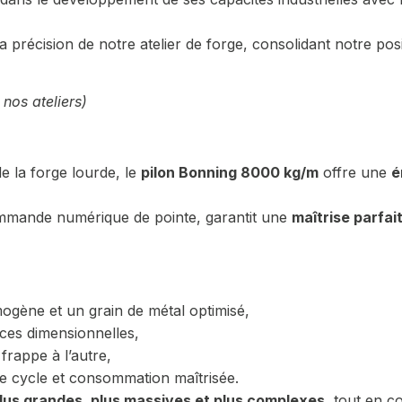
 précision de notre atelier de forge, consolidant notre pos
nos ateliers)
 la forge lourde, le
pilon Bonning 8000 kg/m
offre une
é
mmande numérique de pointe, garantit une
maîtrise parfai
gène et un grain de métal optimisé,
nces dimensionnelles,
frappe à l’autre,
e cycle et consommation maîtrisée.
lus grandes, plus massives et plus complexes
, tout en c