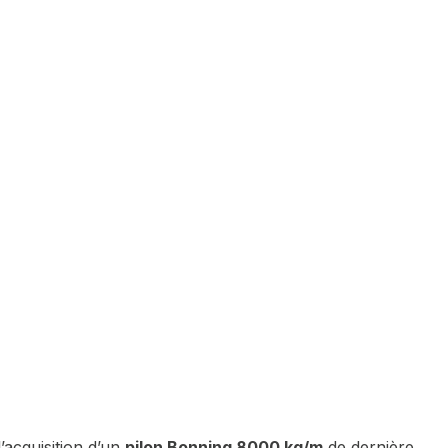
’acquisition d’un
pilon Bonning 8000 kg/m
de dernière