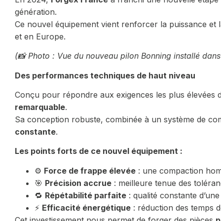
génération.
Ce nouvel équipement vient renforcer la puissance et la
et en Europe.
(
📸 Photo : Vue du nouveau pilon Bonning installé dans 
Des performances techniques de haut niveau
Conçu pour répondre aux exigences les plus élevées de
remarquable
.
Sa conception robuste, combinée à un système de co
constante
.
Les points forts de ce nouvel équipement :
⚙️
Force de frappe élevée
: une compaction homo
🎯
Précision accrue
: meilleure tenue des toléra
🔁
Répétabilité parfaite
: qualité constante d’une 
⚡
Efficacité énergétique
: réduction des temps d
Cet investissement nous permet de forger des pièces
p