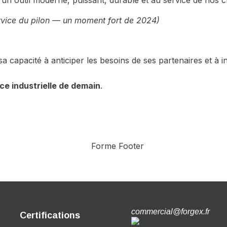
un outil moderne, puissant, durable et au service de nos cl
ervice du pilon — un moment fort de 2024)
a capacité à anticiper les besoins de ses partenaires et à
nce industrielle de demain
.
commercial@forgex.fr
Certifications