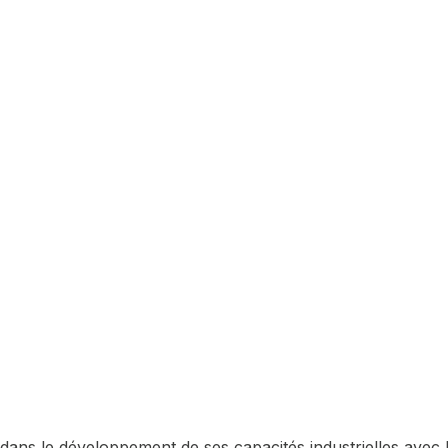
dans le développement de ses capacités industrielles avec l