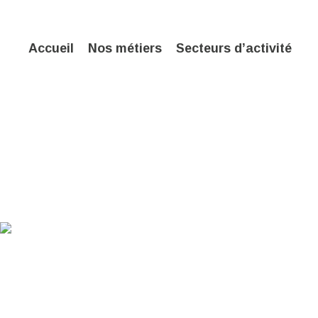
Accueil
Nos métiers
Secteurs d’activité
Retour
Nouveau pilon Bahning 80
puissance de forge