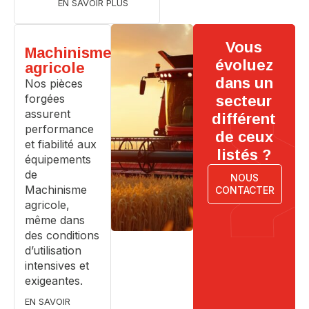
EN SAVOIR PLUS
Vous
Machinisme
évoluez
agricole
dans un
Nos pièces
forgées
secteur
assurent
différent
performance
de ceux
et fiabilité aux
listés ?
équipements
de
NOUS
Machinisme
CONTACTER
agricole,
même dans
des conditions
d’utilisation
intensives et
exigeantes.
EN SAVOIR