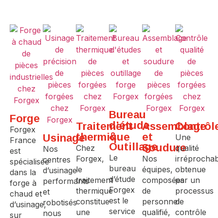
Bureau
Forge
d’étude
Traitement
Assemblage
Contrôl
Forgex
&
thermique
et
Usinage
Une
France
Outillage
Soudure
Chez
qualité
Nos
est
Le
Forgex,
Nos
irréprochab
centres
spécialisée
bureau
le
équipes,
obtenue
d’usinage
dans la
d’étude
traitement
composées
par un
performants
forge à
Forgex
thermique
de
processus
et
chaud et
est le
constitue
personnel
de
robotisés
d’usinage,
service
une
qualifié,
contrôle
nous
sur