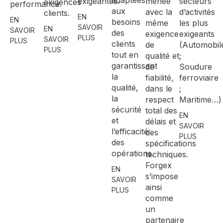
adaptées
exigeantes.
menée
secteurs
exigences
performance.
aux
avec la
d’activités
clients.
EN
EN
besoins
même
les plus
SAVOIR
EN
SAVOIR
des
exigence
exigeants
PLUS
SAVOIR
PLUS
clients
de
(Automobil
PLUS
tout en
qualité et
;
garantissant
de
Soudure
la
fiabilité,
ferroviaire
qualité,
dans le
;
la
respect
Maritime…)
sécurité
total des
EN
et
délais et
SAVOIR
l’efficacité
des
PLUS
des
spécifications
opérations.
techniques.
Forgex
EN
s’impose
SAVOIR
ainsi
PLUS
comme
un
partenaire