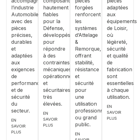
accompagnent
composants
pièces
pièces
l’industrie
hautement
forgées
adaptées
Automobile
fiables
renforcent
aux
avec des
pour la
les
équipements
pièces
Défense,
systèmes
de Loisir,
précises,
développés
d’Attelage
où
durables
pour
&
légèreté,
et
répondre
Remorque,
sécurité
adaptées
à des
offrant
et qualité
aux
contraintes
stabilité,
de
exigences
mécaniques,
résistance
fabrication
de
opérationnelles
et
sont
performance
et
sécurité
essentielles
et de
sécuritaires
pour
à chaque
sécurité
très
une
utilisation.
du
élevées.
utilisation
EN
secteur.
professionnelle
SAVOIR
EN
ou grand
PLUS
SAVOIR
EN
public.
PLUS
SAVOIR
PLUS
EN
SAVOIR