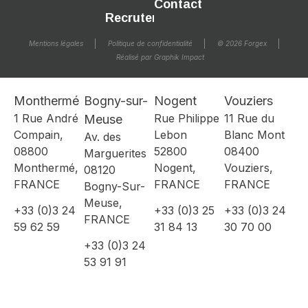
Contact
Recrutement
Mentions légales
Politique de confidentialité
© 2026 Forgex
Réalisé par Graphik Impact
Monthermé
Bogny-sur-
Nogent
Vouziers
1 Rue André
Rue Philippe
11 Rue du
Meuse
Compain,
Lebon
Blanc Mont
Av. des
08800
52800
08400
Marguerites
Monthermé,
Nogent,
Vouziers,
08120
FRANCE
FRANCE
FRANCE
Bogny-Sur-
Meuse,
+33 (0)3 24
+33 (0)3 25
+33 (0)3 24
FRANCE
59 62 59
31 84 13
30 70 00
+33 (0)3 24
53 91 91