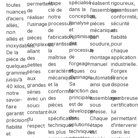
spécialisé
étape
réalisent
rigoureux,
permettent
toutes
dans la
clé de
l’assemblage
garantissan
de
nuances
conception,
notre
de
conformité,
réaliser
d’aciers
l’analyse
processus
pièces
sécurité
l’usinage
alliés,
et
de
mécaniques
et
de
non
l’optimisation
fabrication,
par
fiabilité
pièces
alliés et
des
garantissant
soudure,
pour
complexes,
inoxydables.
processus
la
le
chaque
allant
De la
de
maîtrise
montage
application
des
pièce de
forgeage
des
manuel
industrielle.
petites
quelques
et
caractéristiques
ou
Forgex
séries
grammes
d’usinage.
mécaniques
automatisé
France
aux
jusqu’à
Sa
et la
ainsi que
dispose
grandes
40 kilos,
fonction
conformité
des
de
séries
notre
principale
des
assemblages
nombreuse
avec un
savoir-
est de
pièces
sous
certificatio
souci
faire
développer
aux
presse.
lui
constant
garantit
des
spécifications
Chaque
permettant
du
précision,
solutions
techniques
étape
d’intervenir
respect
fiabilité
techniques
les plus
est
dans les
des
et