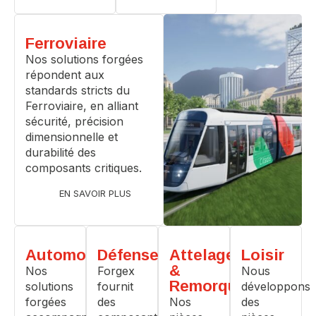
Ferroviaire
Nos solutions forgées
répondent aux
standards stricts du
Ferroviaire, en alliant
sécurité, précision
dimensionnelle et
durabilité des
composants critiques.
EN SAVOIR PLUS
Automobile
Défense
Attelage
Loisir
&
Nos
Forgex
Nous
Remorque
solutions
fournit
développons
forgées
des
Nos
des