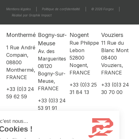
Mentions légales
Politique de confidentialité
© 2026 Forgex
Réalisé par Graphik Impact
Monthermé
Bogny-sur-
Nogent
Vouziers
Rue Philippe
11 Rue du
Meuse
1 Rue André
Lebon
Blanc Mont
Av. des
Compain,
52800
08400
Marguerites
08800
Nogent,
Vouziers,
08120
Monthermé,
FRANCE
FRANCE
Bogny-Sur-
FRANCE
Meuse,
+33 (0)3 25
+33 (0)3 24
FRANCE
+33 (0)3 24
31 84 13
30 70 00
59 62 59
+33 (0)3 24
53 91 91