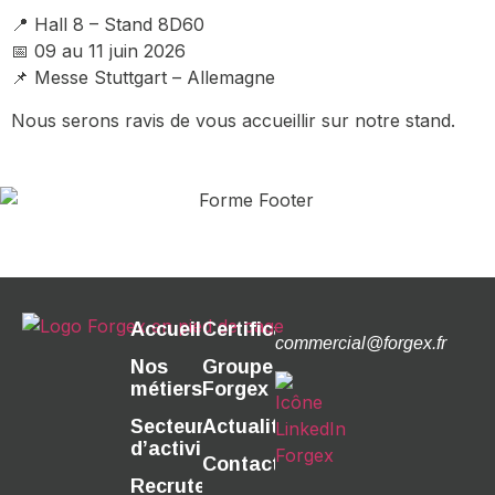
📍 Hall 8 – Stand 8D60
📅 09 au 11 juin 2026
📌 Messe Stuttgart – Allemagne
Nous serons ravis de vous accueillir sur notre stand.
Accueil
Certifications
commercial@forgex.fr
Nos
Groupe
métiers
Forgex
Secteurs
Actualités
d’activité
Contact
Recrutement