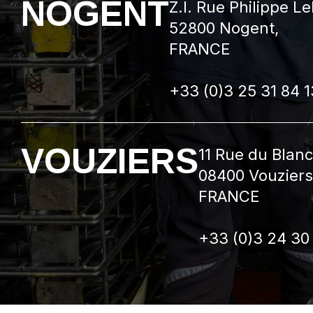
NOGENT
Z.I. Rue Philippe L
52800 Nogent,
FRANCE
+33 (0)3 25 31 84 1
VOUZIERS
11 Rue du Blan
08400 Vouziers
FRANCE
+33 (0)3 24 30