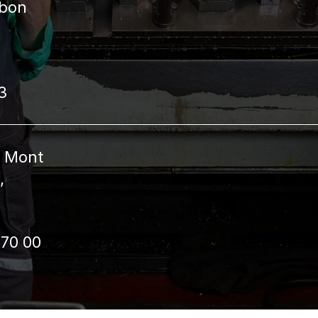
ebon
3
c Mont
,
 70 00