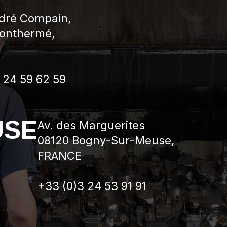
ndré Compain,
onthermé,
 24 59 62 59
USE
Av. des Marguerites
08120 Bogny-Sur-Meuse,
FRANCE
+33 (0)3 24 53 91 91