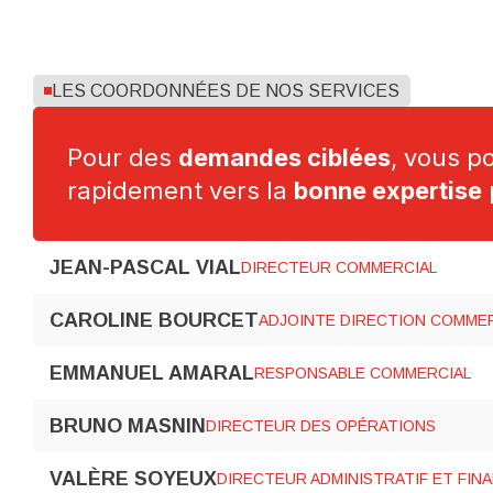
LES COORDONNÉES DE NOS SERVICES
Pour des
demandes ciblées
, vous p
rapidement vers la
bonne expertise
JEAN-PASCAL VIAL
DIRECTEUR COMMERCIAL
CAROLINE BOURCET
ADJOINTE DIRECTION COMME
EMMANUEL AMARAL
RESPONSABLE COMMERCIAL
BRUNO MASNIN
DIRECTEUR DES OPÉRATIONS
VALÈRE SOYEUX
DIRECTEUR ADMINISTRATIF ET FIN