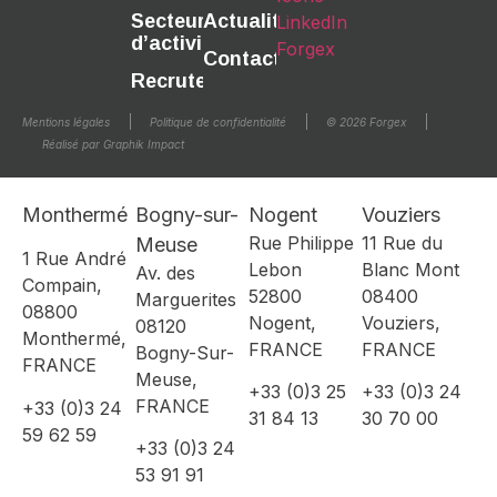
Secteurs
Actualités
d’activité
Contact
Recrutement
Mentions légales
Politique de confidentialité
© 2026 Forgex
Réalisé par Graphik Impact
Monthermé
Bogny-sur-
Nogent
Vouziers
Rue Philippe
11 Rue du
Meuse
1 Rue André
Lebon
Blanc Mont
Av. des
Compain,
52800
08400
Marguerites
08800
Nogent,
Vouziers,
08120
Monthermé,
FRANCE
FRANCE
Bogny-Sur-
FRANCE
Meuse,
+33 (0)3 25
+33 (0)3 24
FRANCE
+33 (0)3 24
31 84 13
30 70 00
59 62 59
+33 (0)3 24
53 91 91